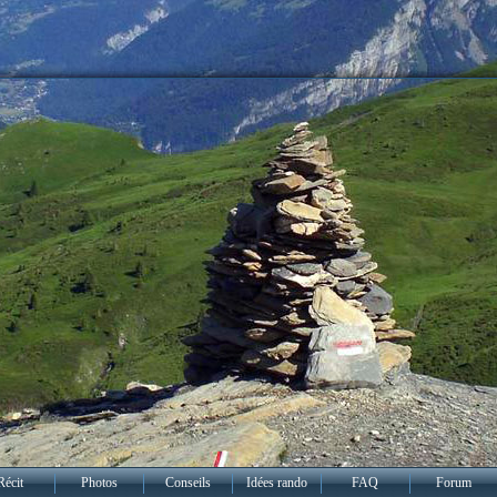
Récit
Photos
Conseils
Idées rando
FAQ
Forum