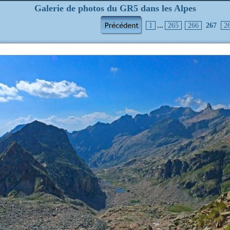
Galerie de photos du GR5 dans les Alpes
...
1
265
266
267
2