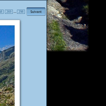
...
68
269
298