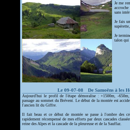
Je me ren
accroche
sans inté
Je fais u
supérette
Je termin
talon qui
Le 09-07-08 De Samoëns à les H
Aujourd'hui le profil de l'étape démoralise : +1500m, -650
passage au sommet du Brévent. Le début de la montée est acciden
l'ancien lit du Giffre.
Il fait beau et ce début de montée se passe à l'ombre des crê
rapidement récompensé de mes efforts par deux cascades classées
reine des Alpes et la cascade de la pleureuse et de la Sauffaz.