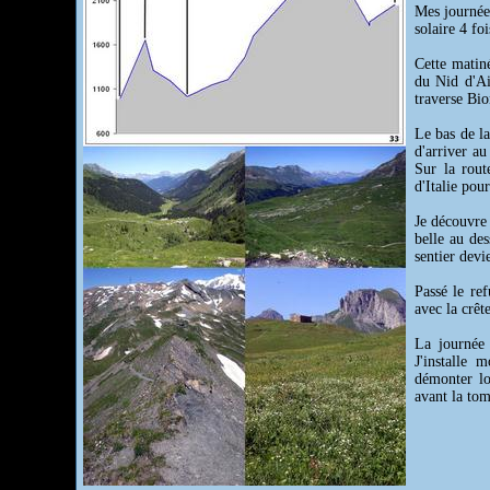
Mes journées
solaire 4 foi
Cette matiné
du Nid d'Ai
traverse Bi
Le bas de la
d'arriver a
Sur la rout
d'Italie pou
Je découvre 
belle au de
sentier devi
Passé le re
avec la crêt
La journée 
J'installe
démonter lo
avant la tom