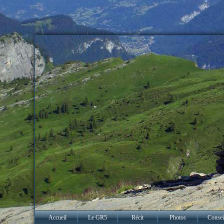
Accueil
Le GR5
Récit
Photos
Consei