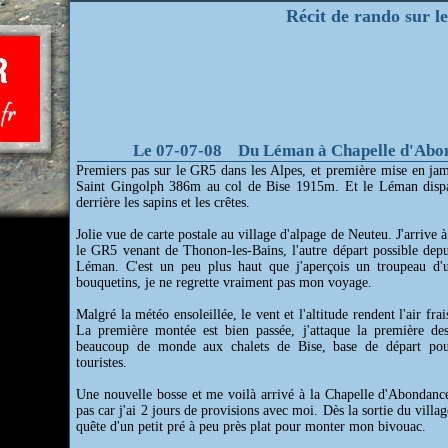
Récit de rando sur l
Le 07-07-08 Du Léman à Chapelle d'Abo
Premiers pas sur le GR5 dans les Alpes, et première mise en ja
Saint Gingolph 386m au col de Bise 1915m. Et le Léman dispa
derrière les sapins et les crêtes.
Jolie vue de carte postale au village d'alpage de Neuteu. J'arrive à
le GR5 venant de Thonon-les-Bains, l'autre départ possible depu
Léman. C'est un peu plus haut que j'aperçois un troupeau d'
bouquetins, je ne regrette vraiment pas mon voyage.
Malgré la météo ensoleillée, le vent et l'altitude rendent l'air fra
La première montée est bien passée, j'attaque la première des
beaucoup de monde aux chalets de Bise, base de départ po
touristes.
Une nouvelle bosse et me voilà arrivé à la Chapelle d'Abondance
pas car j'ai 2 jours de provisions avec moi. Dès la sortie du villa
quête d'un petit pré à peu près plat pour monter mon bivouac.