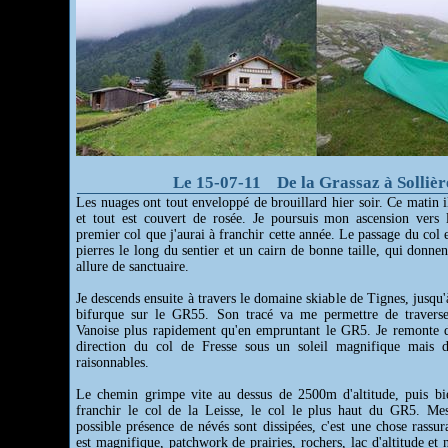
Le 15-07-11 De la Grassaz à Sollièr
Les nuages ont tout enveloppé de brouillard hier soir. Ce matin il
et tout est couvert de rosée. Je poursuis mon ascension vers 
premier col que j'aurai à franchir cette année. Le passage du col e
pierres le long du sentier et un cairn de bonne taille, qui donnen
allure de sanctuaire.
Je descends ensuite à travers le domaine skiable de Tignes, jusqu'à
bifurque sur le GR55. Son tracé va me permettre de traverse
Vanoise plus rapidement qu'en empruntant le GR5. Je remonte 
direction du col de Fresse sous un soleil magnifique mais d
raisonnables.
Le chemin grimpe vite au dessus de 2500m d'altitude, puis bi
franchir le col de la Leisse, le col le plus haut du GR5. Mes
possible présence de névés sont dissipées, c'est une chose rassu
est magnifique, patchwork de prairies, rochers, lac d'altitude et n