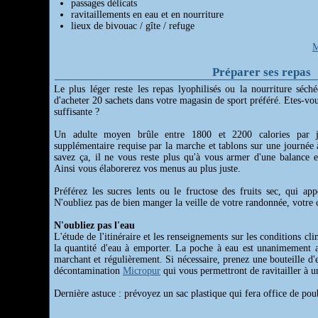
passages délicats
ravitaillements en eau et en nourriture
lieux de bivouac / gîte / refuge
M
Préparer ses repas
Le plus léger reste les repas lyophilisés ou la nourriture séch
d'acheter 20 sachets dans votre magasin de sport préféré. Etes-vou
suffisante ?
Un adulte moyen brûle entre 1800 et 2200 calories par jou
supplémentaire requise par la marche et tablons sur une journée
savez ça, il ne vous reste plus qu'à vous armer d'une balance e
Ainsi vous élaborerez vos menus au plus juste.
Préférez les sucres lents ou le fructose des fruits sec, qui ap
N'oubliez pas de bien manger la veille de votre randonnée, votre c
N'oubliez pas l'eau
L'étude de l'itinéraire et les renseignements sur les conditions c
la quantité d'eau à emporter. La poche à eau est unanimement a
marchant et régulièrement. Si nécessaire, prenez une bouteille d'
décontamination
Micropur
qui vous permettront de ravitailler à u
Dernière astuce : prévoyez un sac plastique qui fera office de pou