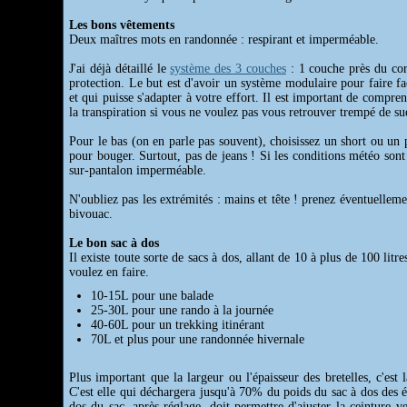
Les bons vêtements
Deux maîtres mots en randonnée : respirant et imperméable.
J'ai déjà détaillé le
système des 3 couches
: 1 couche près du co
protection. Le but est d'avoir un système modulaire pour faire fa
et qui puisse s'adapter à votre effort. Il est important de comp
la transpiration si vous ne voulez pas vous retrouver trempé de su
Pour le bas (on en parle pas souvent), choisissez un short ou un p
pour bouger. Surtout, pas de jeans ! Si les conditions météo so
sur-pantalon imperméable.
N'oubliez pas les extrémités : mains et tête ! prenez éventuelleme
bivouac.
Le bon sac à dos
Il existe toute sorte de sacs à dos, allant de 10 à plus de 100 li
voulez en faire.
10-15L pour une balade
25-30L pour une rando à la journée
40-60L pour un trekking itinérant
70L et plus pour une randonnée hivernale
Plus important que la largeur ou l'épaisseur des bretelles, c'est l
C'est elle qui déchargera jusqu'à 70% du poids du sac à dos des 
dos du sac, après réglage, doit permettre d'ajuster la ceinture ve