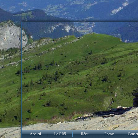
Accueil
Le GR5
Récit
Photos
Consei